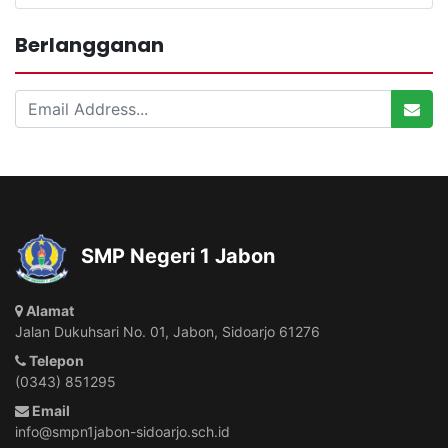
Berlangganan
SMP Negeri 1 Jabon
Alamat
Jalan Dukuhsari No. 01, Jabon, Sidoarjo 61276
Telepon
(0343) 851295
Email
info@smpn1jabon-sidoarjo.sch.id